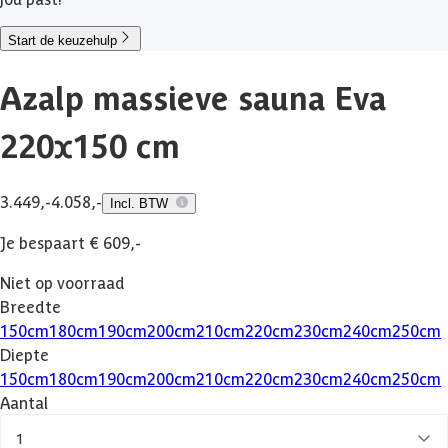
Start de keuzehulp
Azalp massieve sauna Eva
220x150 cm
3.449,-
4.058,-
Incl. BTW
Je bespaart € 609,-
Niet op voorraad
Breedte
150
cm
180
cm
190
cm
200
cm
210
cm
220
cm
230
cm
240
cm
250
cm
Diepte
150
cm
180
cm
190
cm
200
cm
210
cm
220
cm
230
cm
240
cm
250
cm
Aantal
1