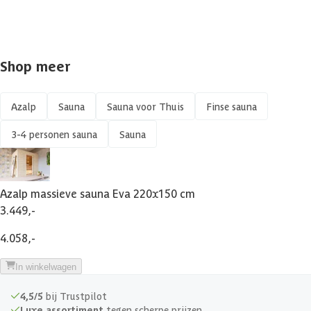
Shop meer
Azalp
Sauna
Sauna voor Thuis
Finse sauna
3-4 personen sauna
Sauna
Azalp massieve sauna Eva 220x150 cm
3.449,-
4.058,-
In winkelwagen
4,5/5
bij Trustpilot
Luxe assortiment
tegen scherpe prijzen