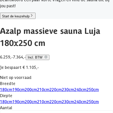
jou past!
Start de keuzehulp
Azalp massieve sauna Luja
180x250 cm
6.259,-
7.364,-
Incl. BTW
Je bespaart € 1.105,-
Niet op voorraad
Breedte
180
cm
190
cm
200
cm
210
cm
220
cm
230
cm
240
cm
250
cm
Diepte
180
cm
190
cm
200
cm
210
cm
220
cm
230
cm
240
cm
250
cm
Aantal