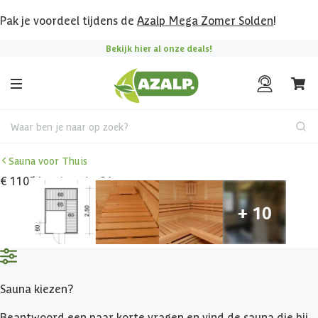
Pak je voordeel tijdens de
Azalp Mega Zomer Solden
!
Bekijk hier al onze deals!
Waar ben je naar op zoek?
Sauna voor Thuis
€ 1105 korting t/m 31 augustus
Sauna kiezen?
Beantwoord een paar korte vragen en vind de sauna die bij