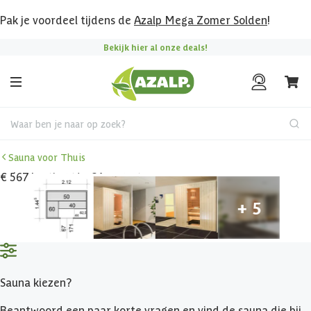
Pak je voordeel tijdens de
Azalp Mega Zomer Solden
!
Bekijk hier al onze deals!
Waar ben je naar op zoek?
Sauna voor Thuis
€ 567 korting t/m 31 augustus
Sauna kiezen?
Beantwoord een paar korte vragen en vind de sauna die bij