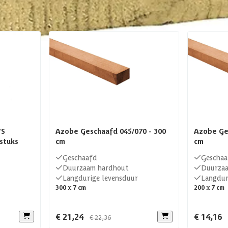
Hout
Geschaafd
Zachthout
FSC
VS
Azobe Geschaafd 045/070 - 300
Azobe Ge
stuks
cm
cm
Geschaafd
Geschaa
Duurzaam hardhout
Duurza
Langdurige levensduur
Langdur
300 x 7 cm
200 x 7 cm
€ 21,24
€ 14,16
€ 22,36