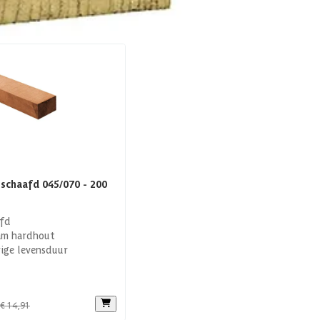
schaafd 045/070 - 200
fd
am hardhout
ige levensduur
€ 14,91