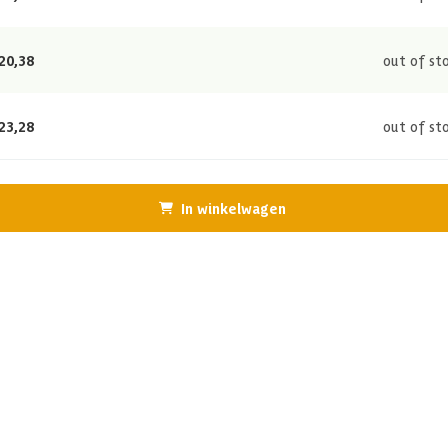
20,38
out of st
23,28
out of st
In winkelwagen