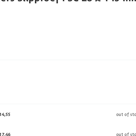
14,55
out of st
17,46
out of st