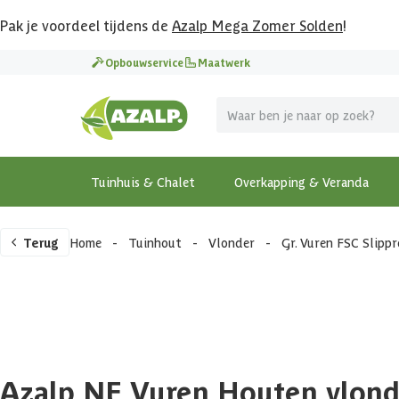
Pak je voordeel tijdens de
Azalp Mega Zomer Solden
!
Opbouwservice
Maatwerk
Tuinhuis & Chalet
Overkapping & Veranda
Terug
Home
-
Tuinhout
-
Vlonder
-
Gr. Vuren FSC Slipp
Azalp NE Vuren Houten vlond