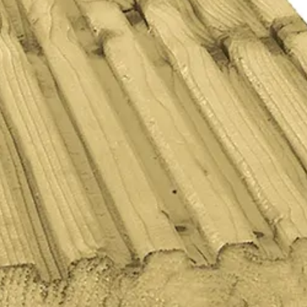
Hogedruk geïmpregneerd
bé
Out of stock
Vurenhout
Blank
28 mm
t ribbelprofiel is geen anti-slip laag, maar juist een reservoir voor 
ukreinigers, die het hout kwetsbaarder maken voor algen. Onze reinig
uren FSC Slipprof 028/145 en geniet van een prachtig en duurzaam bui
23-247-0382-0
1023247038208