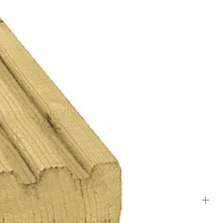
vuil en vocht. Regelmatige reiniging, bij voorkeur met een doek en warm
ingsproducten bieden een milde, effectieve oplossing voor het
tenleven!