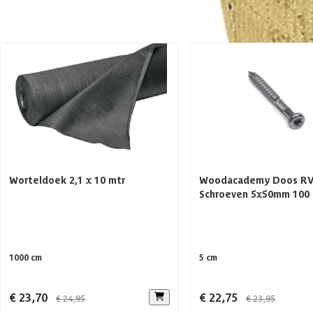
Materiaal
Bijpassende producten
Afwerking
Hout type
Keurmerk
Worteldoek 2,1 x 10 mtr
Woodacademy Doos R
Schroeven 5x50mm 100 
1000 cm
5 cm
€ 23,70
€ 22,75
€ 24,95
€ 23,95