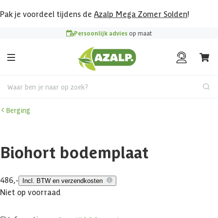
Pak je voordeel tijdens de
Azalp Mega Zomer Solden
!
Persoonlijk advies
op maat
Waar ben je naar op zoek?
Berging
Biohort bodemplaat
486,-
Incl. BTW en verzendkosten
Niet op voorraad