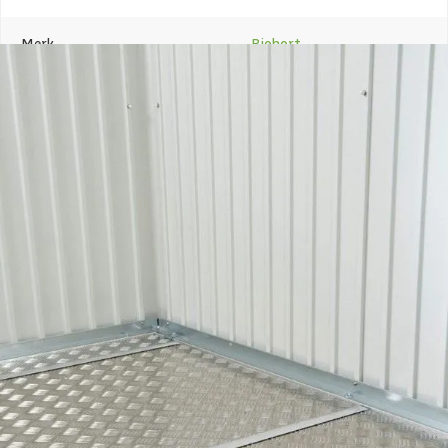
Merk
Biohort
Breedte
164 cm
Lengte
244 cm
Hoogte
1 cm
Levertijd
Out of stock
Metaalsoort
Aluminium
Azalp artikelcode
21-007-0421-0
EAN-code
9003414480414