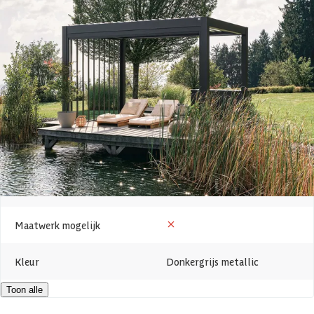
Breedte
405 cm
kun je alles van onder je Pergola regelen, zonder op te staan. Wil je
liever een afscheiding creëren? Ook dit is mogelijk met behulp van de
zijwand met verstelbare lamellen of de glazen schuifwand.
Lengte
312 cm
Heb je nog vragen of wil je graag advies van onze gespecialiseerde
Hoogte
264 cm
medewerkers? Neem dan gerust
contact
met ons op, we helpen je
graag!
Oppervlakte
12.6 m2
Dakvorm
Plat
Levertijd
Out of stock
Maatwerk mogelijk
Kleur
Donkergrijs metallic
Toon alle
Metaalsoort
Verzinkt staal