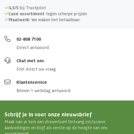
Verankering
4,5/5
bij Trustpilot
Luxe assortiment
tegen scherpe prijzen
Doorloophoogte
235 cm
Maatwerk:
We maken het betaalbaar.
Afmetingen (bxl)
400 x 300 cm
02-808 7100
Direct antwoord
Materiaal dak
Metaal
Chat met ons
Stel direct uw vraag
Klantenservice
Binnen 1 werkdag antwoord
Schrijf je in voor onze nieuwsbrief
Maak van je tuin een droomtuin! Ontvang exclusieve
aanbiedingen en blijf als eerste op de hoogte van ons
assortiment!