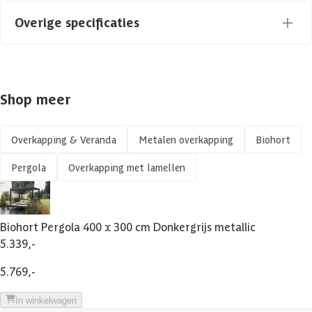
Type
Vrijstaand
Overige specificaties
Aantal staanders
4 st
Materiaal
Metaal
Azalp artikelcode
26-007-0088-0
Shop meer
Gespiegeld te monteren
EAN-code
9003414922242
Framemateriaal
Metaal
Overkapping & Veranda
Metalen overkapping
Biohort
Pergola
Overkapping met lamellen
Soort dak
Verstelbare Lamellen
Glaswand
Biohort Pergola 400 x 300 cm Donkergrijs metallic
5.339,-
Framekleur
Donkergrijs metallic
5.769,-
Glaswand
Geen
In winkelwagen