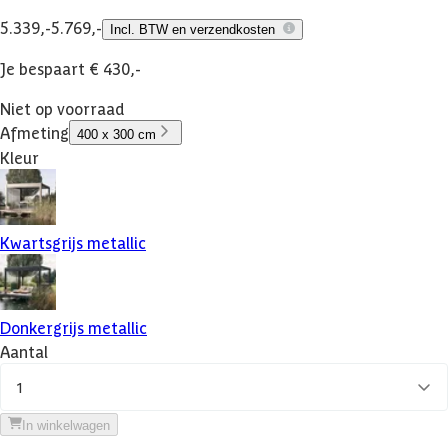
5.339,-
5.769,-
Incl. BTW en verzendkosten
Je bespaart € 430,-
Niet op voorraad
Afmeting
400 x 300 cm
Kleur
Kwartsgrijs metallic
Donkergrijs metallic
Aantal
1
In winkelwagen