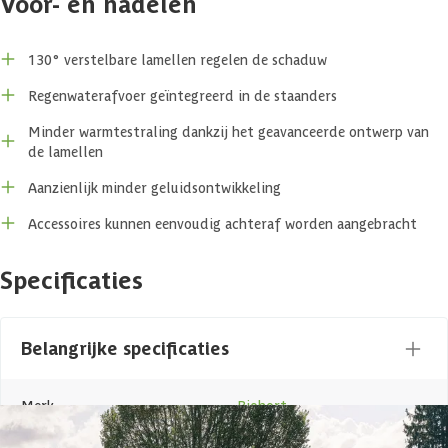
Voor- en nadelen
De constructie is gemaakt van duurzaam, vuurverzinkt staal en is
volledig onderhoudsvrij. De Pergola is in 2 verschillende kleuren van
het frame beschikbaar. Zo kun jij jouw Pergola precies naar wens
130° verstelbare lamellen regelen de schaduw
maken.
Regenwaterafvoer geïntegreerd in de staanders
Het lamellendak is speciaal voor Biohort ontworpen met een
Minder warmtestraling dankzij het geavanceerde ontwerp van
geavanceerde sandwichconstructie. Dit zorgt ervoor dat de
de lamellen
warmteafgifte onder de zon vermindert en het geluidsniveau tijdens
regenval sterk vermindert. Daarnaast wordt regenwater slim
Aanzienlijk minder geluidsontwikkeling
afgevoerd via de geïntegreerde watergoten in de staanders.
Accessoires kunnen eenvoudig achteraf worden aangebracht
Accessoires
Specificaties
Een van de kenmerken van de Pergola is dat deze helemaal naar wens
gemaakt kan worden door de verschillende bijpassende accessoires
waarvan de meeste accessoires ook nog eens achteraf gemonteerd
Belangrijke specificaties
kunnen worden. Populaire opties voor de Pergola zijn de elektrische
aandrijving in combinatie met de besturingsset. Hiermee maak je je
Pergola volledig elektrisch en kun je het lamellendak besturen met
Merk
Biohort
een afstandsbediening. Daarnaast kun je op dezelfde besturingsset
dimbare LED-verlichting en een elektrische zonwering aansluiten. Zo