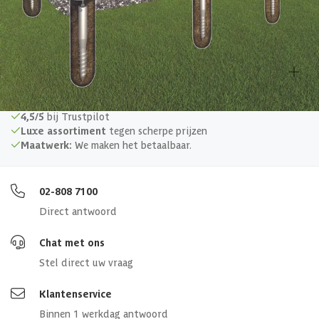
EAN-code
9003414434233
Overige specificaties
Materiaal
Metaal
4,5/5
bij Trustpilot
Luxe assortiment
tegen scherpe prijzen
Maatwerk:
We maken het betaalbaar.
Afmetingen (bxl)
222x294x65 cm
02-808 7100
Direct antwoord
Chat met ons
Stel direct uw vraag
Klantenservice
Binnen 1 werkdag antwoord