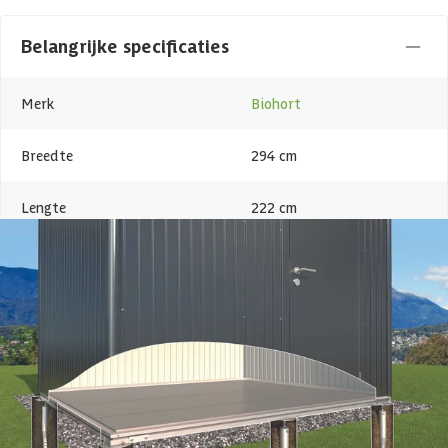
Belangrijke specificaties
Merk
Biohort
Breedte
294 cm
Lengte
222 cm
Hoogte
65 cm
Levertijd
Out of stock
Metaalsoort
Staal
Azalp artikelcode
21-007-0341-0