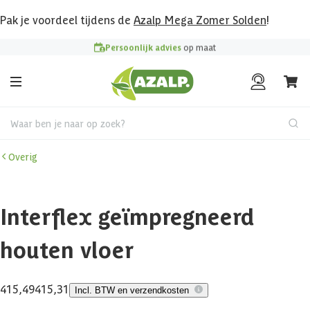
Pak je voordeel tijdens de
Azalp Mega Zomer Solden
!
Persoonlijk advies
op maat
Waar ben je naar op zoek?
Overig
Interflex geïmpregneerd
houten vloer
415,49
415,31
Incl. BTW en verzendkosten