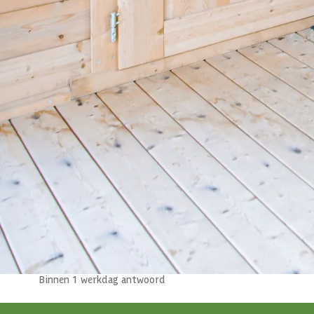
Azalp artikelcode
23-003-0030-0
EAN-code
1023003003006
4,5/5
bij Trustpilot
Luxe assortiment
tegen scherpe prijzen
Maatwerk:
We maken het betaalbaar.
02-808 7100
Direct antwoord
Chat met ons
Stel direct uw vraag
Klantenservice
Binnen 1 werkdag antwoord