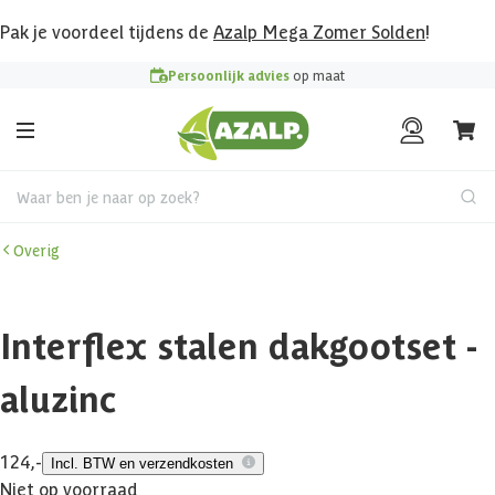
Pak je voordeel tijdens de
Azalp Mega Zomer Solden
!
Persoonlijk advies
op maat
Waar ben je naar op zoek?
Overig
Interflex stalen dakgootset -
aluzinc
124,-
Incl. BTW en verzendkosten
Niet op voorraad