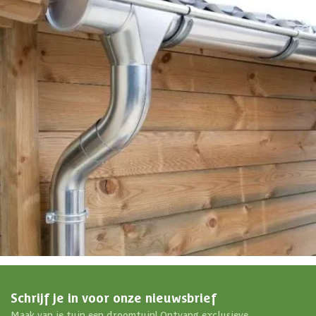
EAN-code
8720250615119
4,5/5
bij Trustpilot
Luxe assortiment
tegen scherpe prijzen
Maatwerk:
We maken het betaalbaar.
02-808 7100
Direct antwoord
Chat met ons
Stel direct uw vraag
Klantenservice
Binnen 1 werkdag antwoord
Schrijf je in voor onze nieuwsbrief
Maak van je tuin een droomtuin! Ontvang exclusieve