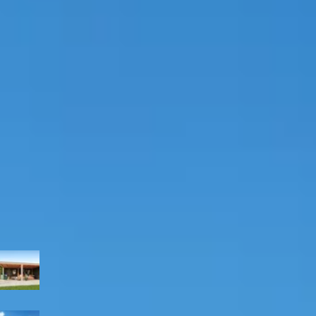
Overkapping kiezen?
Gebruik onze keuzehulp om jouw perfecte terrasoverkapping 
Start de keuzehulp
Kirk and Michaels douglas ov
5.959,-
Incl. BTW en verzendkosten
Niet op voorraad
Breedte
400
cm
500
cm
600
cm
Diepte
300
cm
400
cm
Kleur
Zwart