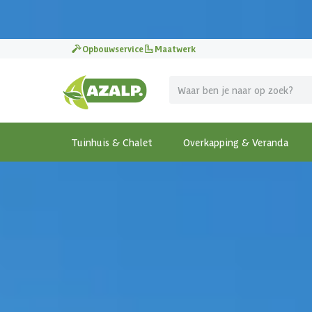
Pak je voordeel tijdens de
Azalp Mega Zomer Solden
!
Opbouwservice
Maatwerk
Tuinhuis & Chalet
Overkapping & Veranda
Terug
Home
-
Overkapping & Veranda
-
Vrijstaande overka