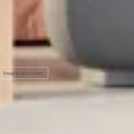
600 x 300cm
Onbehandeld
 dit product
Bekijk dit product
Blank
Douglashout
Onbehandeld
Douglas assortiment
190x190 mm
55x195 mm
Geschaafd