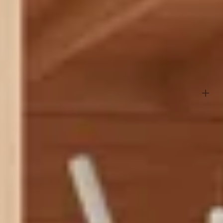
leur en verleng je ook nog eens de levensduur van je constructie. Een
hout krimpt bij warm weer en uitzet bij vochtig weer. Maar maak je
extra wanden bestelt, worden deze in standaardpakketten
n combinatie hiervan.
ontroleer dit dus altijd zelf van tevoren bij je eigen