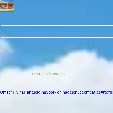
Blank
Aantal
1
In winkelwagen
Bekijk alternatieven
Informatie over
levertijd & bezorging
Klanten beoordelen ons met een
4/5
Omschrijving
Handleiding
Voor- en nadelen
Specificaties
Altern
Product omschrijving