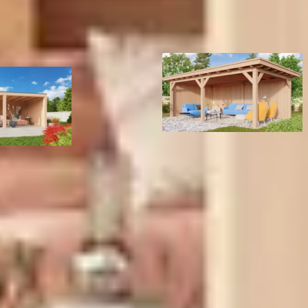
Vrijstaand
Blank
t
6 st
21-260-0721-0
Kirk and Michaels Douglas over
1021260072100
els douglas overkapping Marius
600x300 cm
5.404,-
Douglashout
14 x 14 cm
Plat