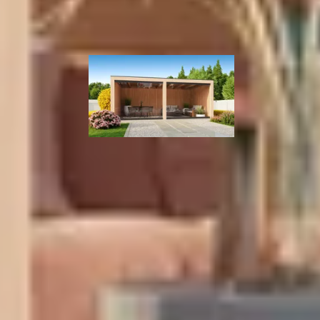
Hout
kapping Nerva
Kirk and Michaels buitenverblijf Magnus
600x300 cm
Douglashout
9.359,-
Massief
Douglashout
Enkelzijdig
19 x 19 cm
Plat
18 m2