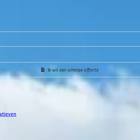
Ik wil een scherpe offerte
atieven