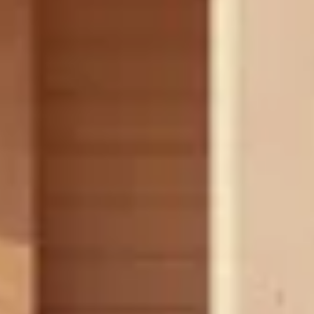
18 m2
20 mm
Onbehandeld
Plat
19 x 19 cm
Out of stock
Douglashout
Blank