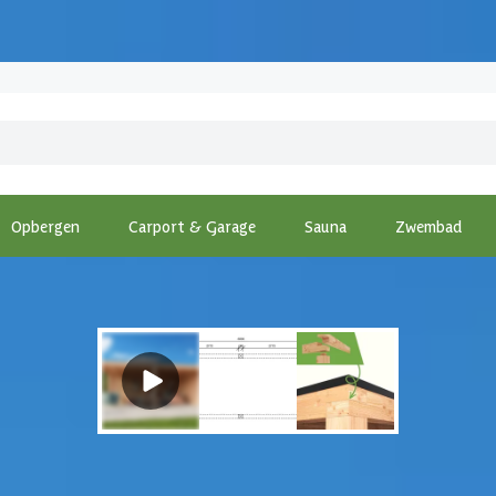
Opbergen
Carport & Garage
Sauna
Zwembad
pping
-
Kirk and Michaels Douglas overkapping Marius 600x300 cm