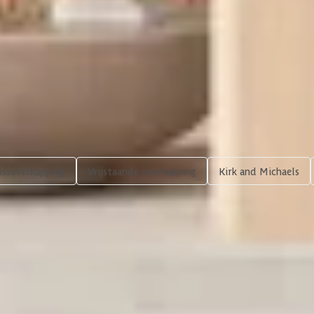
598 x 298 cm
Bekijk
assoverkapping
Vrijstaande overkapping
Kirk and Michaels
rpe prijzen
Maatwerk:
We maken het betaalbaar.