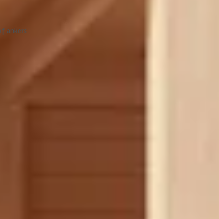
t hout iedere vijf jaar bijhoudt met beitsen, behoud je de originele k
en kunnen ontstaan wanneer de temperaturen dalen en stijgen, omdat 
van het hout.
of ankers
kt en heeft geen verdere bewerking nodig voor het opbouwen. Als je 
 te zagen.
et dak:
Kirk and Michaels
600 cm
300 cm
n bestaan uit betonpoeren, plaatankers, gestort beton of ee
250 cm
 van de overkapping. Dit kan echter verschillen per gemeente. C