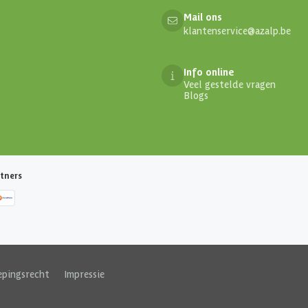
Mail ons
klantenservice@azalp.be
Info online
Veel gestelde vragen
Blogs
tners
epingsrecht
|
Impressie