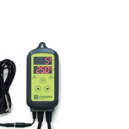
Chat met ons
Stel direct uw vraag
rd