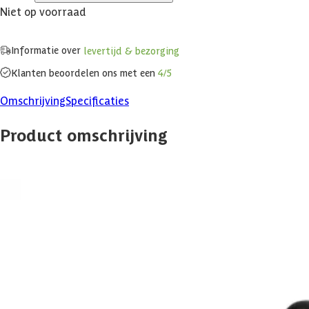
Niet op voorraad
Informatie over
levertijd & bezorging
Klanten beoordelen ons met een
4/5
Omschrijving
Specificaties
Product omschrijving
Bij Azalp vind je alles wat je nodig hebt voor jouw droomtuin. Van s
een oase van rust en plezier.
Specificaties
Belangrijke specificaties
Merk