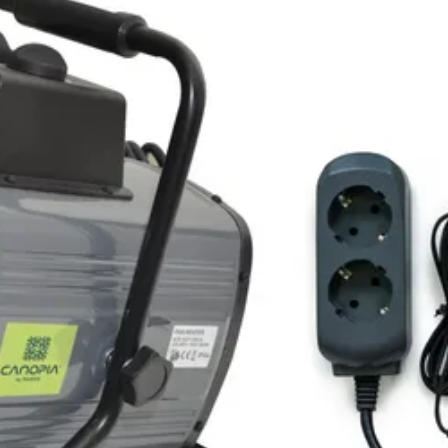
Out of stock
22-233-0078-0
7290108139808
rpe prijzen
Maatwerk:
We maken het betaalbaar.
02-808 7100
Direct antwoord
Klantenservice
Binnen 1 werkdag antwoo