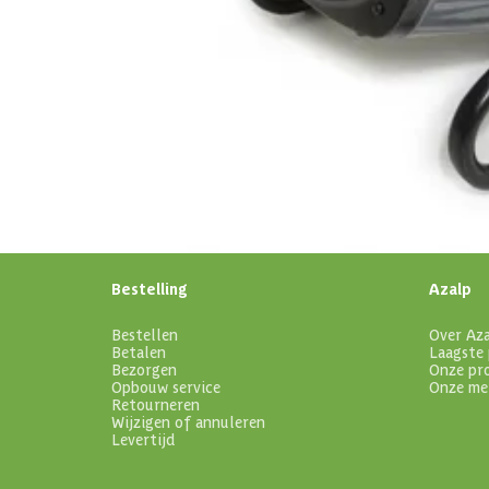
Schrijf je in voor onze nieuwsbrief
Maak van je tuin een droomtuin! Ontvang exclusieve 
blijf als eerste op de hoogte van ons assortiment!
Bestelling
Azalp
Bestellen
Over Az
Betalen
Laagste 
Bezorgen
Onze pr
Opbouw service
Onze me
Retourneren
Wijzigen of annuleren
Levertijd