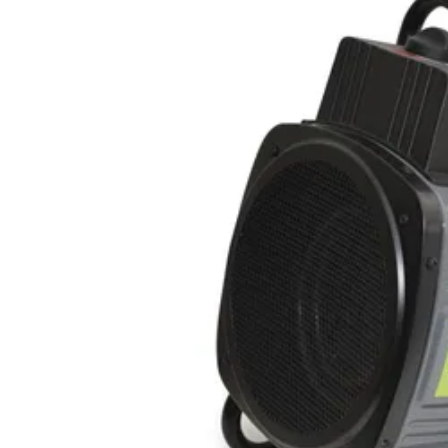
Levertijd
Azalp artikelcode
EAN-code
4,5/5
bij Trustpilot
Luxe assortiment
tegen sche