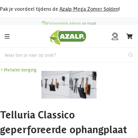
Pak je voordeel tijdens de
Azalp Mega Zomer Solden
!
Persoonlijk advies
op maat
Waar ben je naar op zoek?
Metalen berging
Telluria Classico
geperforeerde ophangplaat