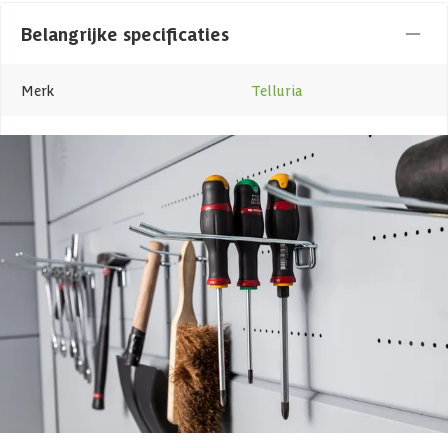
Belangrijke specificaties
Merk
Telluria
Breedte
210 cm
Levertijd
Out of stock
Azalp artikelcode
18-173-0056-0
EAN-code
5413466953578
4,5/5
bij Trustpilot
Luxe assortiment
tegen scherpe prijzen
Maatwerk:
We maken het betaalbaar.