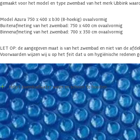
gemaakt voor het model en type zwembad van het merk Ubbink waardoor
Model Azura 750 x 400 x b30 (8-hoekig) ovaalvormig
Buitenafmeting van het zwembad: 750 x 400 cm ovaalvormig
Binnenafmeting van het zwembad: 700 x 350 cm ovaalvormig
LET OP: de aangegeven maat is van het zwembad en niet van de afdek
Voorwaarden wijzen wij u op het feit dat u om hygiënische redenen g
Voor- en nadelen
Helpt zwembadwater warm en schoon te houden
Specificaties
Belangrijke specificaties