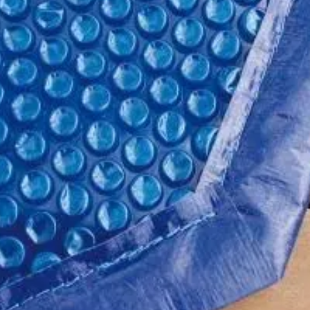
Ubbink
Out of stock
19-171-0043-0
8711465042314
Polyethyleen
Ovaal