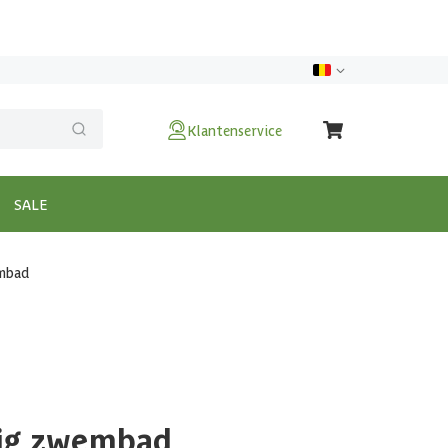
Klantenservice
SALE
embad
mig zwembad