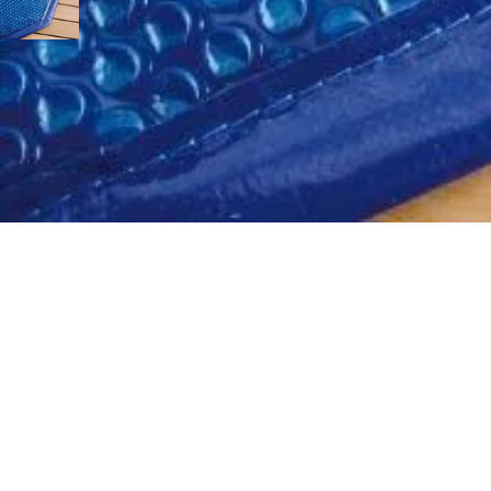
Ubbink Azura zomerzeil 750 x 400 cm (8-hoekig) ovaalvorm
279,-
In winkelwagen
4,5/5
bij Trustpilot
Luxe assortiment
tegen sche