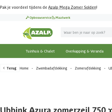
Pak je voordeel tijdens de
Azalp Mega Zomer Solden
!
Opbouwservice
Maatwerk
Tuinhuis & Chalet
Overkapping & Veranda
Terug
Home
-
Zwembadafdekking
-
Zomerafdekking
-
Ub
Ubbink Azura zomerzeil 750 