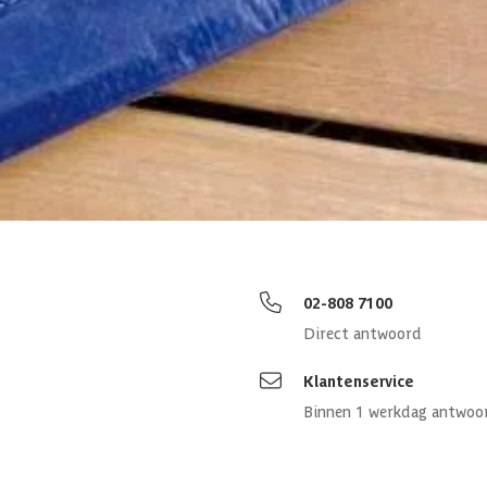
ig zwembad
rpe prijzen
Maatwerk:
We maken het betaalbaar.
02-808 7100
Direct antwoord
Klantenservice
Binnen 1 werkdag antwoo