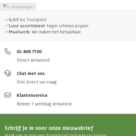
In winkelwagen
Glassoort
Echt glas
4,5/5
bij Trustpilot
Luxe assortiment
tegen scherpe prijzen
Soort dak
Massief
Maatwerk:
We maken het betaalbaar.
Aantal deuren
1 st
02-808 7100
Direct antwoord
Aantal ramen
3 st
Chat met ons
Afmetingen (bxl)
500 x 250 cm
Stel direct uw vraag
Materiaal dak
Hout
Klantenservice
Binnen 1 werkdag antwoord
Soort isolatie
Geen isolatie
Schrijf je in voor onze nieuwsbrief
Maak van je tuin een droomtuin! Ontvang exclusieve