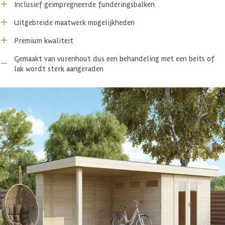
Inclusief geïmpregneerde funderingsbalken
Uitgebreide maatwerk mogelijkheden
Premium kwaliteit
Gemaakt van vurenhout dus een behandeling met een beits of
lak wordt sterk aangeraden
Specificaties
Belangrijke specificaties
Merk
Azalp
Breedte
500 cm
Lengte
250 cm