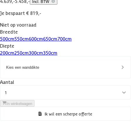
4.639,-
5.458,-
Incl. BTW
Je bespaart € 819,-
Niet op voorraad
Breedte
500
cm
550
cm
600
cm
650
cm
700
cm
Diepte
200
cm
250
cm
300
cm
350
cm
Kies een wanddikte
Aantal
1
In winkelwagen
Ik wil een scherpe offerte