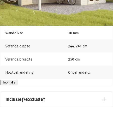
Hoogte
247 cm
Oppervlakte
13 m2
Wanddikte
30 mm
Veranda diepte
244. 241 cm
Veranda breedte
250 cm
Houtbehandeling
Onbehandeld
Toon alle
Dakvorm
Plat
Levertijd
Out of stock
Inclusief/exclusief
Maatwerk mogelijk