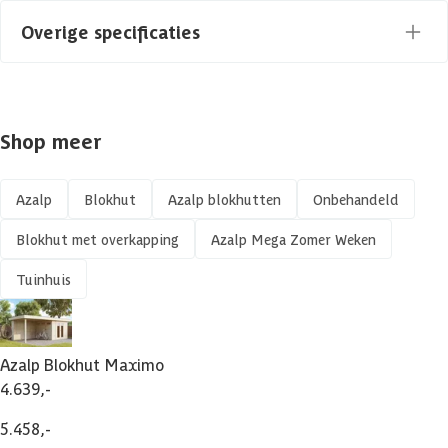
Dakbedekking
Overige specificaties
Deur type
Dubbele deur
Vloer
Materiaal
Hout
Houtsoort
Vurenhout
Shop meer
Gespiegeld te monteren
Kleur
Blank
Impregneren mogelijk
Azalp
Blokhut
Azalp blokhutten
Onbehandeld
Azalp artikelcode
Blokhut met overkapping
Azalp Mega Zomer Weken
Isolatieglas
EAN-code
Tuinhuis
Kant en klaar geverfd
mogelijk
Azalp Blokhut Maximo
Veranda
4.639,-
140 x 198 cm
140 x 197
5.458,-
Afmetingen deur
cm