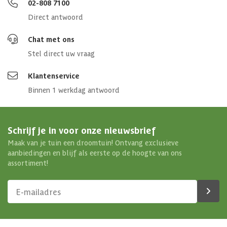
02-808 7100
Aantal deuren
2 st
Direct antwoord
Aantal ramen
6 st
Chat met ons
Stel direct uw vraag
Afmetingen (bxl)
700 x 700 cm
Klantenservice
Binnen 1 werkdag antwoord
Materiaal dak
Hout
Soort isolatie
Geen isolatie
Schrijf je in voor onze nieuwsbrief
Maak van je tuin een droomtuin! Ontvang exclusieve
aanbiedingen en blijf als eerste op de hoogte van ons
assortiment!