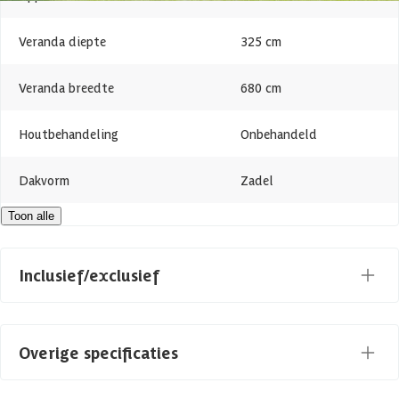
Veranda diepte
325 cm
Veranda breedte
680 cm
Houtbehandeling
Onbehandeld
Dakvorm
Zadel
Toon alle
Levertijd
Out of stock
Maatwerk mogelijk
Inclusief/exclusief
Deur type
Dubbele deur
Dakbedekking
Overige specificaties
Houtsoort
Vurenhout
Slot