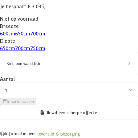
Je bespaart € 3.035,-
Niet op voorraad
Breedte
600
cm
650
cm
700
cm
Diepte
650
cm
700
cm
750
cm
Kies een wanddikte
Aantal
1
In winkelwagen
Ik wil een scherpe offerte
Informatie over
levertijd & bezorging