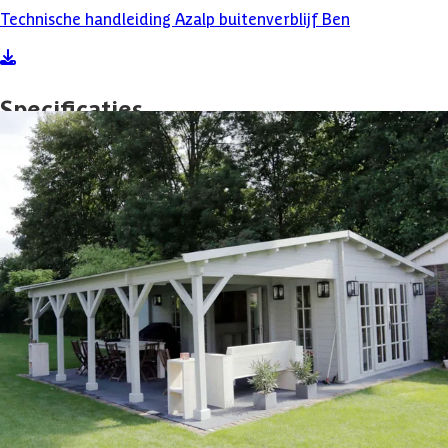
Technische handleiding Azalp buitenverblijf Ben
Specificaties
Belangrijke specificaties
Merk
Azalp
Breedte
700 cm
Lengte
700 cm
Hoogte
325 cm
Oppervlakte
46 m2