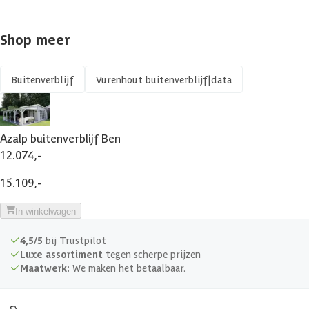
Materiaal
Hout
Kleur
Blank
Vloer
Shop meer
Gespiegeld te monteren
Azalp artikelcode
Impregneren mogelijk
Buitenverblijf
Vurenhout buitenverblijf|data
EAN-code
Isolatieglas
Azalp buitenverblijf Ben
Kant en klaar geverfd mogelijk
12.074,-
15.109,-
Veranda
In winkelwagen
Afmetingen deur
140 cm x 197 cm
4,5/5
bij Trustpilot
Glassoort
Luxe assortiment
tegen scherpe prijzen
Echt glas
Maatwerk:
We maken het betaalbaar.
Soort dak
Massief