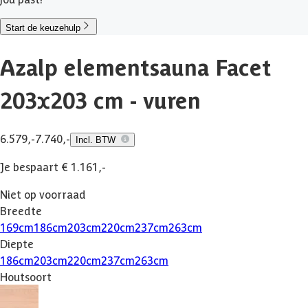
Start de keuzehulp
Azalp elementsauna Facet
203x203 cm - vuren
6.579,-
7.740,-
Incl. BTW
Je bespaart € 1.161,-
Niet op voorraad
Breedte
169
cm
186
cm
203
cm
220
cm
237
cm
263
cm
Diepte
186
cm
203
cm
220
cm
237
cm
263
cm
Houtsoort