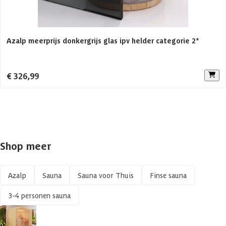
Aanbevolen vermogen saunakachel
6 KW
Azalp meerprijs donkergrijs glas ipv helder categorie 2*
Aantal personen
1-3 personen
Constructietype
Elementsauna
€ 326,99
Shop meer
Azalp
Sauna
Sauna voor Thuis
Finse sauna
3-4 personen sauna