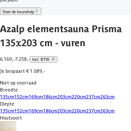
Start de keuzehulp
Azalp elementsauna Prisma
135x203 cm - vuren
6.169,-
7.258,-
Incl. BTW
Je bespaart € 1.089,-
Niet op voorraad
Breedte
135
cm
152
cm
169
cm
186
cm
203
cm
220
cm
237
cm
263
cm
Diepte
135
cm
152
cm
169
cm
186
cm
203
cm
220
cm
237
cm
263
cm
Houtsoort