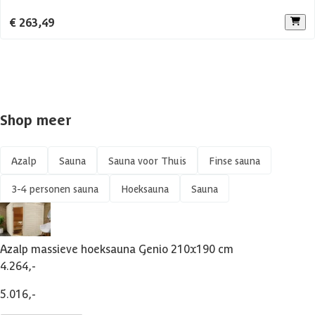
Constructietype
Massieve sauna
€ 263,49
Shop meer
Azalp
Sauna
Sauna voor Thuis
Finse sauna
3-4 personen sauna
Hoeksauna
Sauna
Azalp massieve hoeksauna Genio 210x190 cm
4.264,-
5.016,-