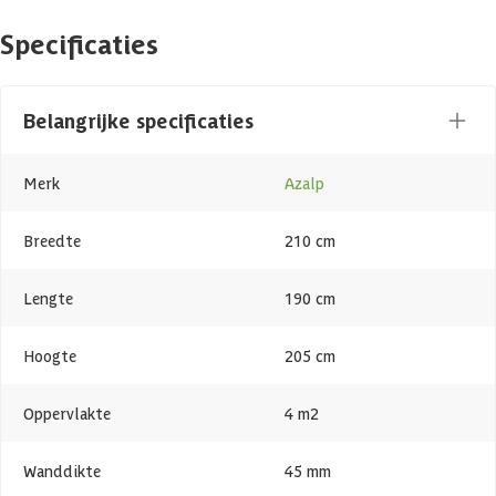
wanden van 45 of 60 mm dik, wat zorgt voor een duurzame opbouw
Specificaties
en een aangename warmtebeleving. Drie banken maken het
ontspannen extra comfortabel, of je nu rechtop zit of even wilt
liggen. De elementopbouw zorgt ervoor dat de montage vlot
verloopt, waarbij we in een ander stuk tekst dieper ingaan op de
Belangrijke specificaties
details. Deze hoeksauna is ideaal voor wie comfort en
ruimtebesparing wil combineren in één stijlvol ontwerp.
Merk
Azalp
Massieve sauna
Breedte
210 cm
Een massieve sauna bestaat uit massieve houten onderdelen. Deze
onderdelen kunnen bestaan uit gestapelde balken zoals bij een
blokhut of uit geprefabriceerde panelen. Een massieve sauna heeft
Lengte
190 cm
daarom een meer stevige constructie dan een element sauna en is
daarom ideaal om als buitensauna te gebruiken, echter wordt deze
Hoogte
205 cm
constructie ook vaak gebruikt als binnensauna. Omdat massief hout
minder goed isoleert dan een element sauna geldt er: hoe dikker het
hout hoe beter de isolatie. Voor een binnensauna is 45mm dikte al
Oppervlakte
4 m2
genoeg, echter voor een buitensauna heb je vaak een dikkere
wanddikte nodig.
Wanddikte
45 mm