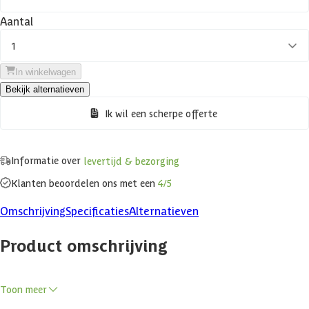
Aantal
1
In winkelwagen
Bekijk alternatieven
Ik wil een scherpe offerte
Informatie over
levertijd & bezorging
Klanten beoordelen ons met een
4/5
Omschrijving
Specificaties
Alternatieven
Product omschrijving
Met de Azalp Massieve hoeksauna Genio haal je een praktische en
Toon meer
comfortabele binnen sauna in huis die perfect past in een hoek van
de kamer. De stevige constructie van vurenhout is verkrijgbaar met