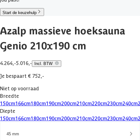
Start de keuzehulp
Azalp massieve hoeksauna
Genio 210x190 cm
4.264,-
5.016,-
Incl. BTW
Je bespaart € 752,-
Niet op voorraad
Breedte
150
cm
166
cm
180
cm
190
cm
200
cm
210
cm
220
cm
230
cm
240
cm
Diepte
150
cm
166
cm
180
cm
190
cm
200
cm
210
cm
220
cm
230
cm
240
cm
45 mm