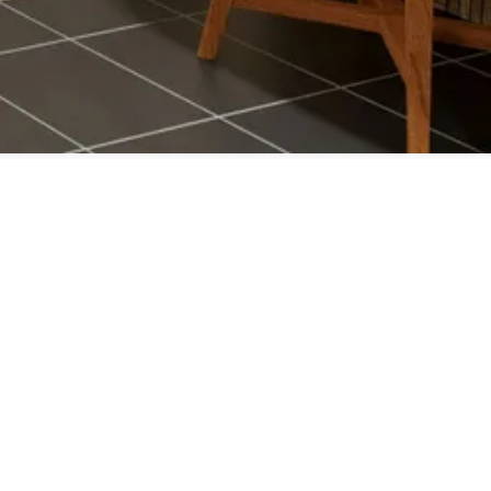
9 m3
Elementsauna (fins)
1 st
 dit product
Bekijk dit product
Elzenhout
Vurenhout
3 st
Geen
210 x 220 cm