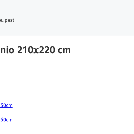
u past!
enio 210x220 cm
250
cm
250
cm