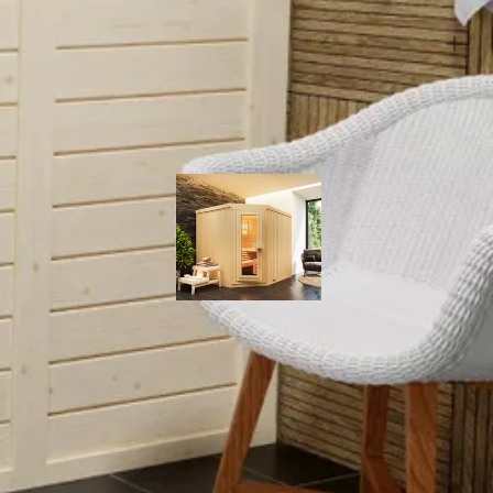
t uit losse elementen is montage vrij eenvoudig. Het wordt
nnen de professionals van onze opbouwservice dit voor je verzorgen.
Hout
67 x 171 cm
Vijfhoek
ptic 210x220
Azalp elementhoeksauna Classic 220x220 cm -
Massief
vuren
201 cm
4.959,-
5.834,-
211 cm
220 x 220 cm