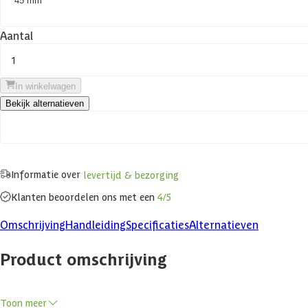
45 mm
Aantal
1
In winkelwagen
Bekijk alternatieven
Informatie over
levertijd & bezorging
Klanten beoordelen ons met een
4/5
Omschrijving
Handleiding
Specificaties
Alternatieven
Product omschrijving
Met de Azalp Massieve hoeksauna Genio haal je een praktische en comf
Toon meer
wanden van 45 of 60 mm dik, wat zorgt voor een duurzame opbouw en 