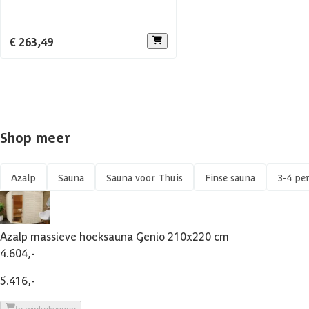
Voorruimte
€ 263,49
Aanbevolen vermogen saunakachel
Aantal personen
Constructietype
Shop meer
Azalp
Sauna
Sauna voor Thuis
Finse sauna
3-4 pe
Azalp massieve hoeksauna Genio 210x220 cm
4.604,-
5.416,-