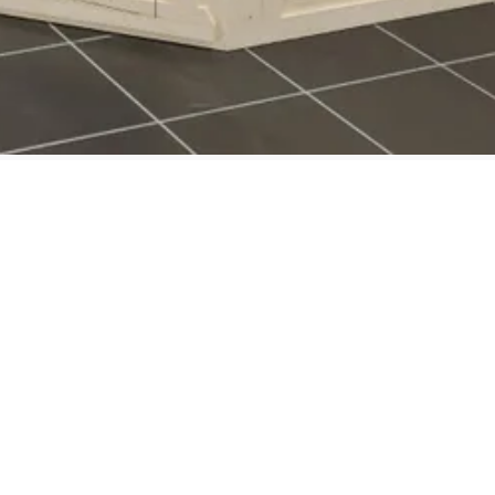
Massief (fins)
Bekijk