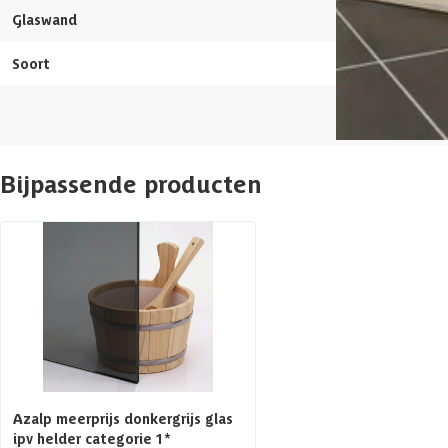
Inhoud
Glaswand
Soort
Massief (fins)
Aantal ruimtes
Glaswand
Houtsoort banken
Bijpassende producten
Afwerking binnenzijde
Rugleuning
Aantal banken
Glaswand
Azalp meerprijs donkergrijs glas
Afmetingen (bxl)
ipv helder categorie 1*