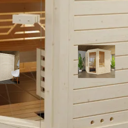
Blank
re bewerking nodig voor het opbouwen. Doordat de constructie bestaa
Massief (fins)
n om je op weg te helpen. Wil je liever niet zelf aan de slag? Dan ku
Finse sauna
8 mm
t
11-101-0068-0
1000924177337
Azalp massieve hoeksauna Eva O
 hoeksauna Genio 210x220 cm
cm
4.784,-
5.628,-
210 x 220 cm