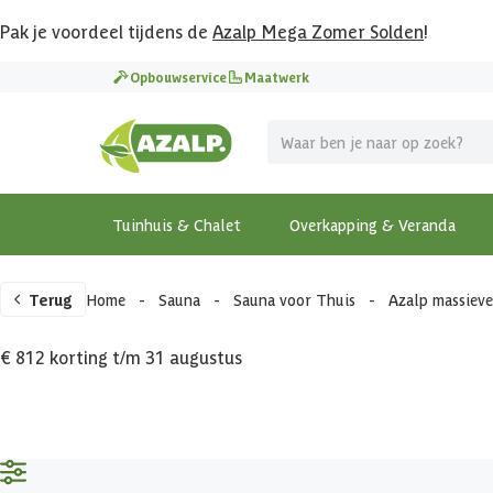
Pak je voordeel tijdens de
Azalp Mega Zomer Solden
!
Opbouwservice
Maatwerk
Tuinhuis & Chalet
Overkapping & Veranda
Terug
Home
-
Sauna
-
Sauna voor Thuis
-
Azalp massiev
€ 812 korting t/m 31 augustus