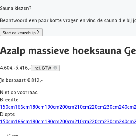
Sauna kiezen?
Beantwoord een paar korte vragen en vind de sauna die bij jo
Start de keuzehulp
Azalp massieve hoeksauna G
4.604,-
5.416,-
Incl. BTW
Je bespaart € 812,-
Niet op voorraad
Breedte
150
cm
166
cm
180
cm
190
cm
200
cm
210
cm
220
cm
230
cm
240
cm
Diepte
150
cm
166
cm
180
cm
190
cm
200
cm
210
cm
220
cm
230
cm
240
cm