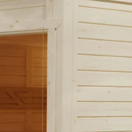
205 cm
5 m2
45 mm
Onbehandeld
Plat
Out of stock
 maar wil je de deur op een andere plek, komen de afmetingen niet he
ter om de mogelijkheden te bespreken.
Vurenhout