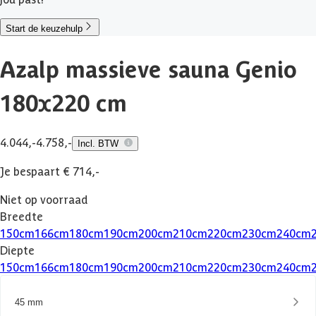
Start de keuzehulp
Azalp massieve sauna Genio
180x220 cm
4.044,-
4.758,-
Incl. BTW
Je bespaart € 714,-
Niet op voorraad
Breedte
150
cm
166
cm
180
cm
190
cm
200
cm
210
cm
220
cm
230
cm
240
cm
Diepte
150
cm
166
cm
180
cm
190
cm
200
cm
210
cm
220
cm
230
cm
240
cm
45 mm