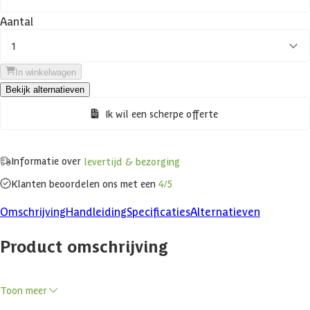
Aantal
1
In winkelwagen
Bekijk alternatieven
Ik wil een scherpe offerte
Informatie over
levertijd & bezorging
Klanten beoordelen ons met een
4/5
Omschrijving
Handleiding
Specificaties
Alternatieven
Product omschrijving
De Azalp Massieve sauna Genio is een degelijke binnensauna die de
Toon meer
klassieke Finse beleving naar je eigen huis brengt. Uitgevoerd in
vurenhout en verkrijgbaar met wanden van 45 of 60 mm dik biedt