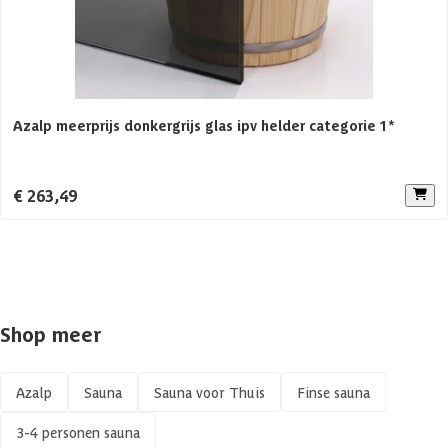
Voorruimte
Geen
Aanbevolen vermogen saunakachel
6 KW
Azalp meerprijs donkergrijs glas ipv helder categorie 1*
Aantal personen
1-4 personen
Constructietype
Massieve sauna
€ 263,49
Shop meer
Azalp
Sauna
Sauna voor Thuis
Finse sauna
3-4 personen sauna