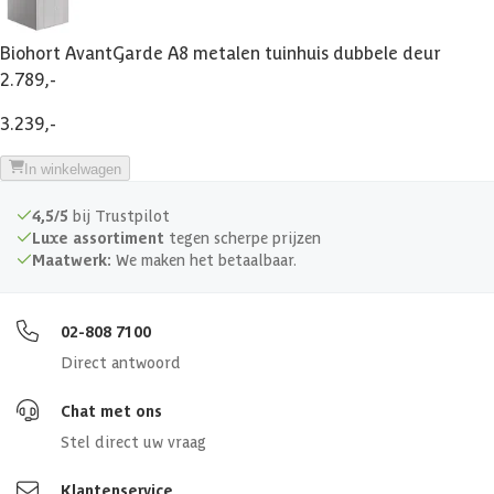
Afsluitbaar
Biohort AvantGarde A8 metalen tuinhuis dubbele deur
Afmetingen (bxl)
260x380x222 cm
2.789,-
Afmeting deur
155 x 182 cm
3.239,-
In winkelwagen
4,5/5
bij Trustpilot
Luxe assortiment
tegen scherpe prijzen
Maatwerk:
We maken het betaalbaar.
02-808 7100
Direct antwoord
Chat met ons
Stel direct uw vraag
Klantenservice