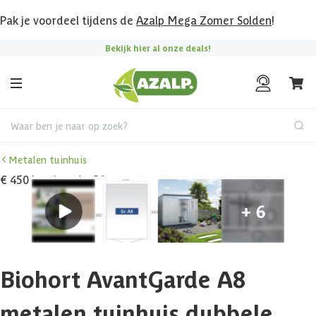
Pak je voordeel tijdens de
Azalp Mega Zomer Solden
!
Bekijk hier al onze deals!
Waar ben je naar op zoek?
Metalen tuinhuis
€ 450 korting t/m 31 augustus
Biohort AvantGarde A8
metalen tuinhuis dubbele