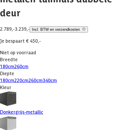
deur
2.789,-
3.239,-
Incl. BTW en verzendkosten
Je bespaart € 450,-
Niet op voorraad
Breedte
180
cm
260
cm
Diepte
180
cm
220
cm
260
cm
340
cm
Kleur
Donkergrijs-metallic