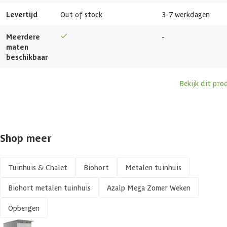
Levertijd
Out of stock
3-7 werkdagen
Gewicht
252 kg
Meerdere
-
Dakdikte
0.5 mm
maten
beschikbaar
Dakoverstek
40 cm
Bekijk dit pro
Vochtwerend
Vorstbestendig
Shop meer
UV-bestendig
Tuinhuis & Chalet
Biohort
Metalen tuinhuis
Zijwandhoogte
193 cm
Biohort metalen tuinhuis
Azalp Mega Zomer Weken
Maximale sneeuwbelasting
150 kg/m²
Opbergen