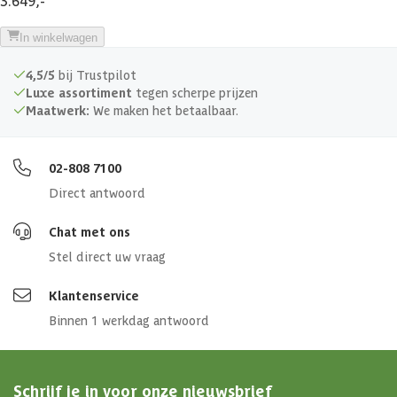
Deurhoogte
182 cm
In winkelwagen
Deurbreedte
76 cm
4,5/5
bij Trustpilot
Luxe assortiment
tegen scherpe prijzen
Afmetingen (bxl)
315x315x222 cm
Maatwerk:
We maken het betaalbaar.
Afmeting deur
76 x 182 cm cm
02-808 7100
Direct antwoord
Chat met ons
Stel direct uw vraag
Klantenservice
Binnen 1 werkdag antwoord
Schrijf je in voor onze nieuwsbrief