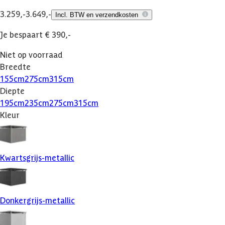
3.259,-
3.649,-
Incl. BTW en verzendkosten
Je bespaart € 390,-
Niet op voorraad
Breedte
155
cm
275
cm
315
cm
Diepte
195
cm
235
cm
275
cm
315
cm
Kleur
Kwartsgrijs-metallic
Donkergrijs-metallic