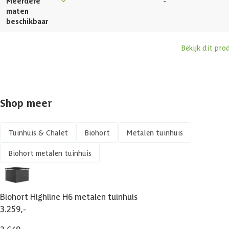
Meerdere
-
maten
Gewicht
377 kg
beschikbaar
Dakdikte
0.5 mm
Bekijk dit pro
Vochtwerend
Vorstbestendig
Shop meer
UV-bestendig
Tuinhuis & Chalet
Biohort
Metalen tuinhuis
Zijwandhoogte
209.5 cm
Biohort metalen tuinhuis
Maximale sneeuwbelasting
150 kg/m²
Biohort Highline H6 metalen tuinhuis
Afsluitbaar
3.259,-
3.649,-