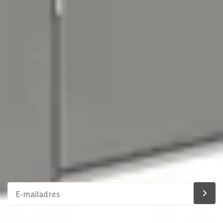
02-808 7100
Direct antwoord
Chat met ons
Stel direct uw vraag
Klantenservice
Binnen 1 werkdag antwoord
Schrijf je in voor onze nieuwsbrief
Maak van je tuin een droomtuin! Ontvang exclusieve
aanbiedingen en blijf als eerste op de hoogte van ons
assortiment!