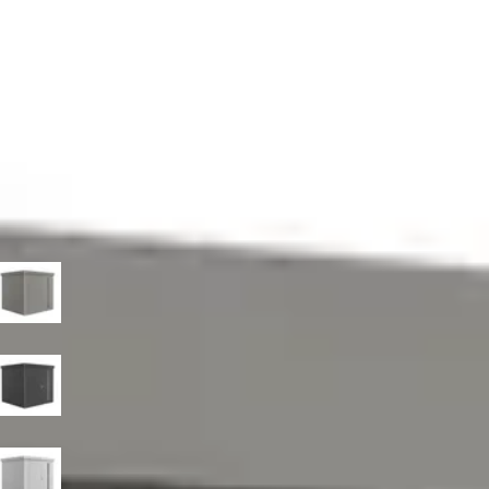
3.589,-
4.009,-
Incl. BTW en verzendkosten
Je bespaart € 420,-
Niet op voorraad
Breedte
236
cm
292
cm
348
cm
Diepte
180
cm
236
cm
292
cm
348
cm
Kleur
Kwartsgrijs-metallic
Donkergrijs-metallic