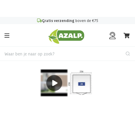
Pak je voordeel tijdens de
Azalp Mega Zomer Solden
!
Gratis verzending
boven de €75
Waar ben je naar op zoek?
Metalen tuinhuis
Biohort Neo 2B metalen
tuinhuis