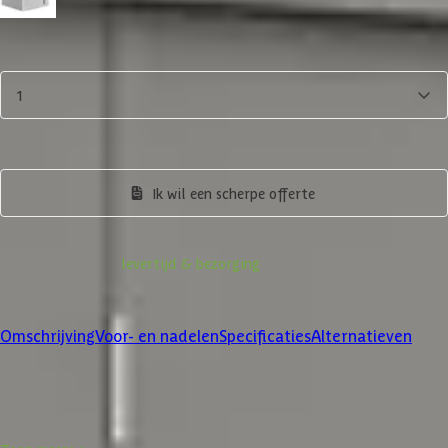
Zilver-metallic
Aantal
1
In winkelwagen
Bekijk alternatieven
Ik wil een scherpe offerte
Informatie over
levertijd & bezorging
Klanten beoordelen ons met een
4/5
Omschrijving
Voor- en nadelen
Specificaties
Alternatieven
Product omschrijving