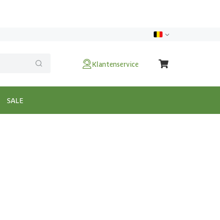
Klantenservice
SALE