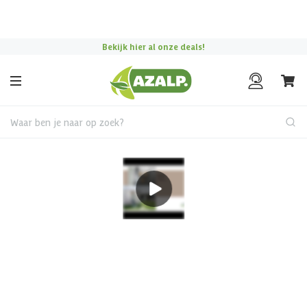
Pak je voordeel tijdens de
Azalp Mega Zomer Solden
!
Bekijk hier al onze deals!
Waar ben je naar op zoek?
Metalen tuinhuis
Biohort Neo 4D metalen
tuinhuis