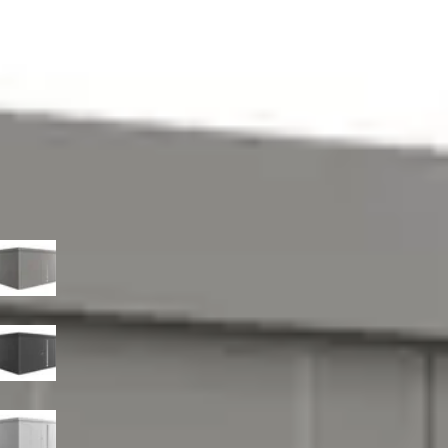
5.329,-
5.959,-
Incl. BTW en verzendkosten
Je bespaart € 630,-
Niet op voorraad
Breedte
236
cm
292
cm
348
cm
Diepte
180
cm
236
cm
292
cm
348
cm
Kleur
Kwartsgrijs-metallic
Donkergrijs-metallic