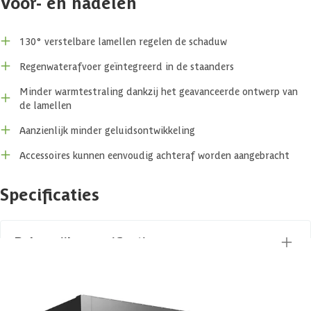
Voor- en nadelen
De constructie is gemaakt van duurzaam, vuurverzinkt staal en is
volledig onderhoudsvrij. De Pergola is in 2 verschillende kleuren van
het frame beschikbaar.
130° verstelbare lamellen regelen de schaduw
Regenwaterafvoer geïntegreerd in de staanders
Het lamellendak is speciaal voor Biohort ontworpen met een
geavanceerde sandwichconstructie. Dit zorgt ervoor dat de
Minder warmtestraling dankzij het geavanceerde ontwerp van
warmteafgifte onder de zon vermindert en het geluidsniveau tijdens
de lamellen
regenval sterk vermindert. Daarnaast wordt regenwater slim
afgevoerd via de geïntegreerde watergoten in de staanders.
Aanzienlijk minder geluidsontwikkeling
Accessoires kunnen eenvoudig achteraf worden aangebracht
Accessoires
Specificaties
Een van de kenmerken van de Pergola is dat deze helemaal naar wens
gemaakt kan worden door de verschillende bijpassende accessoires
waarvan de meeste accessoires ook nog eens achteraf gemonteerd
kunnen worden. Populaire opties voor de Pergola zijn de elektrische
Belangrijke specificaties
aandrijving in combinatie met de besturingsset. Hiermee maak je je
Pergola volledig elektrisch en kun je het lamellendak besturen met
een afstandsbediening. Daarnaast kun je op dezelfde besturingsset
Merk
Biohort
dimbare LED-verlichting en een elektrische zonwering aansluiten. Zo
kun je alles van onder je Pergola regelen, zonder op te staan. Wil je