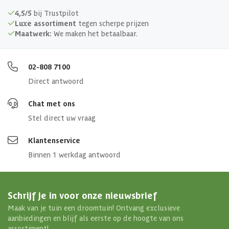
Verankering
4,5/5
bij Trustpilot
Luxe assortiment
tegen scherpe prijzen
Doorloophoogte
235 cm
Maatwerk:
We maken het betaalbaar.
Afmetingen (bxl)
550 x 300 cm
02-808 7100
Direct antwoord
Materiaal dak
Metaal
Chat met ons
Stel direct uw vraag
Klantenservice
Binnen 1 werkdag antwoord
Schrijf je in voor onze nieuwsbrief
Maak van je tuin een droomtuin! Ontvang exclusieve
aanbiedingen en blijf als eerste op de hoogte van ons
assortiment!