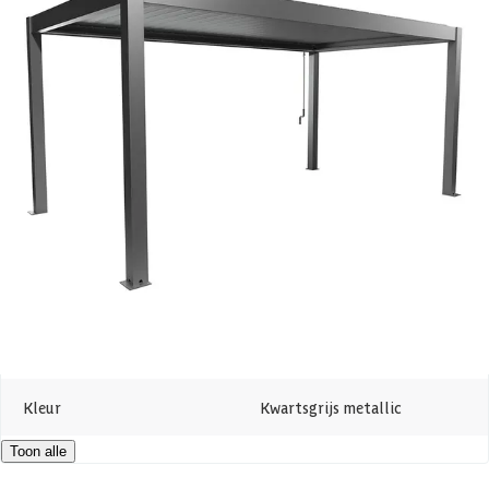
Breedte
553 cm
liever een afscheiding creëren? Ook dit is mogelijk met behulp van de
zijwand met verstelbare lamellen of de glazen schuifwand.
Lengte
312 cm
Heb je nog vragen of wil je graag advies van onze gespecialiseerde
medewerkers? Neem dan gerust
contact
met ons op, we helpen je
Hoogte
264 cm
graag!
Oppervlakte
17.2 m2
Dakvorm
Plat
Levertijd
Out of stock
Maatwerk mogelijk
Kleur
Kwartsgrijs metallic
Toon alle
Metaalsoort
Verzinkt staal