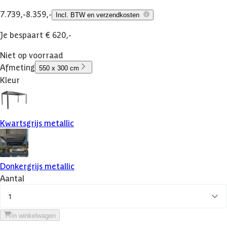
7.739,-
8.359,-
Incl. BTW en verzendkosten
Je bespaart € 620,-
Niet op voorraad
Afmeting
550 x 300 cm
Kleur
Kwartsgrijs metallic
Donkergrijs metallic
Aantal
1
In winkelwagen