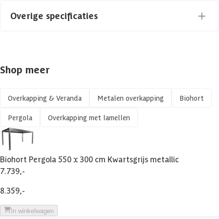
Type
Vrijstaand
Overige specificaties
Aantal staanders
4 st
Materiaal
Metaal
Azalp artikelcode
26-007-0091-0
Shop meer
Gespiegeld te monteren
EAN-code
9003414948686
Framemateriaal
Metaal
Overkapping & Veranda
Metalen overkapping
Biohort
Pergola
Overkapping met lamellen
Soort dak
Verstelbare Lamellen
Glaswand
Biohort Pergola 550 x 300 cm Kwartsgrijs metallic
7.739,-
Framekleur
Kwartsgrijs metallic
8.359,-
Glaswand
Geen
In winkelwagen