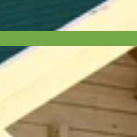
nkamer met veranda over de gehele breedte, met ruimte genoeg om