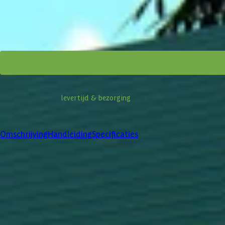
Vanaf
12.059,-
Incl. BTW en verzendkosten
Informatie over
levertijd & bezorging
Klanten beoordelen ons met een
4/5
Omschrijving
Handleiding
Specificaties
Product omschrijving
Een ruime tuinkamer, tuinkantoor of misschien een gastenhuis? De mo
familie en vrienden te ontvangen.
Handleiding