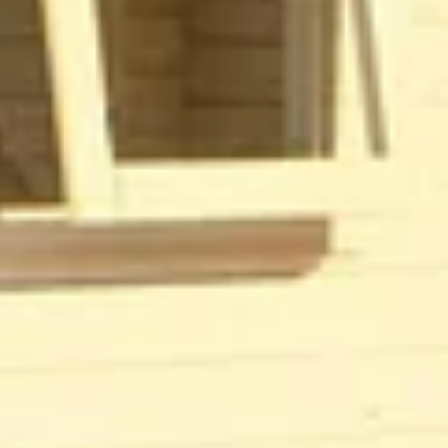
Hou
1021258013801
rpe prijzen
Maatwerk:
We maken het betaalbaar.
02-808 7100
205.
Direct antwoord
Dub
Klantenservice
Binnen 1 werkdag antwoo
Mas