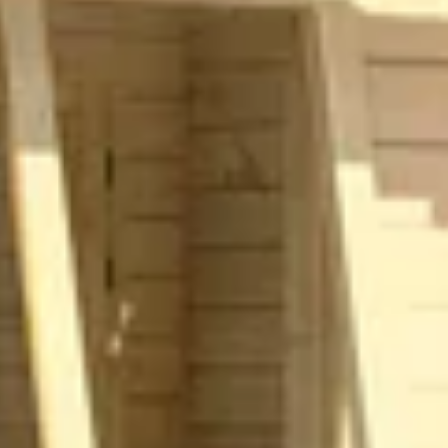
26 m2
44 mm
Onbehandeld
Zadel
Out of stock
Dubbele deur
Vurenhout
21-258-0138-0