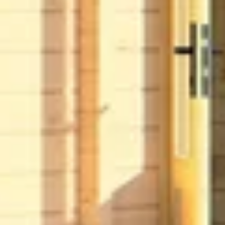
t
Chat met ons
3 x 141.6 cm
Stel direct uw vraag
belglas
rd
sief