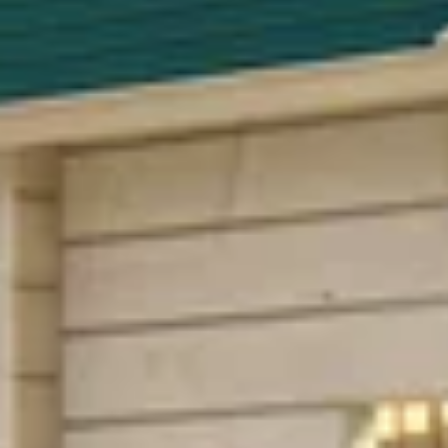
Technische handleiding Graed Chalet Calm
Specificaties
Belangrijke specificaties
Merk
Breedte
Lengte
Hoogte