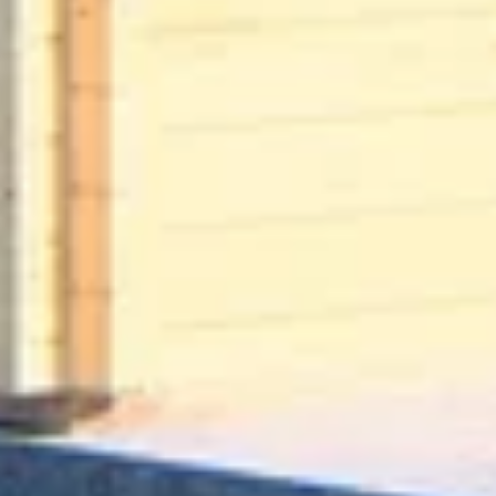
Wandtype
Breedte binnenmaat
Schrijf je in voor onze nieuwsbrief
Maak van je tuin een droomtuin! Ontvang exclusieve 
Diepte binnenmaat
blijf als eerste op de hoogte van ons assortiment!
Aantal deuren
Bestelling
Azalp
Aantal ramen
Bestellen
Over Az
Aantal ruimtes
Betalen
Laagste 
Bezorgen
Onze pr
Opbouw service
Onze me
Retourneren
Funderingsbalken geïmpregneerd
Wijzigen of annuleren
Levertijd
Zijwandhoogte