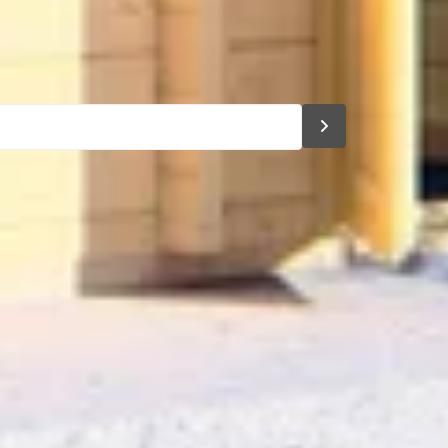
lzijdig
 cm
 cm
 cm