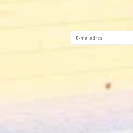
Enke
577
aanbiedingen en
432
4 st
Klantenservice
7 st
alp
Persoonlijk contact
4 st
prijs garantie
02-808 7100
ojecten
rken
Maandag t/m vrijdag
10:00 - 16:00
Uitgezonderd feestdagen
210