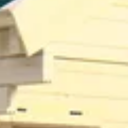
Graed
450 cm
595 cm
374 cm