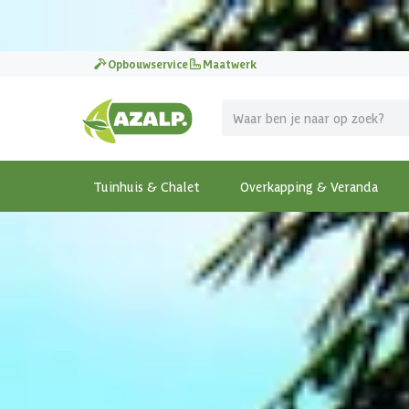
Pak je voordeel tijdens de
Azalp Mega Zomer Solden
!
Opbouwservice
Maatwerk
Tuinhuis & Chalet
Overkapping & Veranda
Terug
Home
-
Houten chalet
-
Graed Chalet Calm 450x595
Graed Chalet Calm