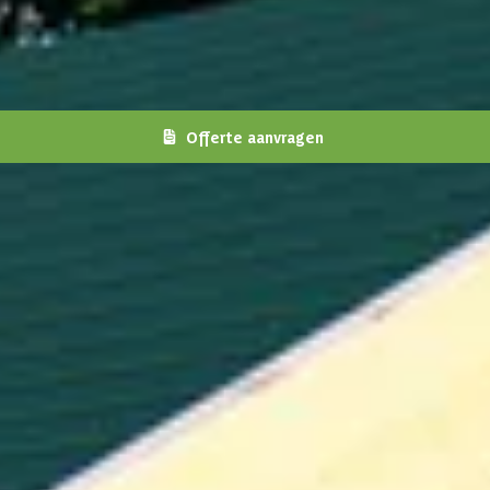
Offerte aanvragen
gelijkheden zijn eindeloos! Kom heerlijk tot rust in deze brede tui