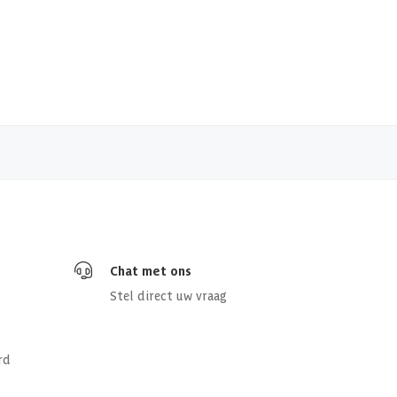
 x 176.5 cm
stglas
sief
4 cm
8 cm
Chat met ons
Stel direct uw vraag
5 cm
 m2
rd