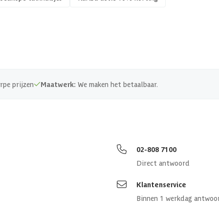
4010090091495
139
Kun
rpe prijzen
Maatwerk:
We maken het betaalbaar.
Mas
23
23
02-808 7100
Direct antwoord
19
Klantenservice
14
Binnen 1 werkdag antwoo