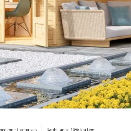
Plat
Out of stock
Dubbele deur
Vurenhout
Blank
Blank
2 st
oedkope tuinhuisjes
Karibu actie 10% korting
24-192-0049-0