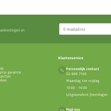
16
1 s
0 s
aanbiedingen en
Vu
On
Klantenservice
Ge
alp
Persoonlijk contact
prijs garantie
02-808 7100
ojecten
19
rken
Maandag t/m vrijdag
10:00 - 16:00
85 
Uitgezonderd feestdagen
13
Mail ons