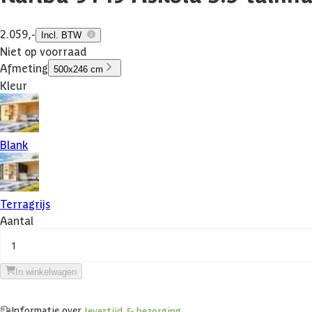
2.059,-
Incl. BTW
Niet op voorraad
Afmeting
500x246 cm
Kleur
Blank
Terragrijs
Aantal
1
In winkelwagen
Informatie over
levertijd & bezorging