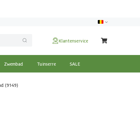
Klantenservice
Zwembad
Tuinserre
SALE
nd (9149)