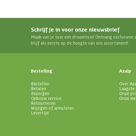
Dakdikte
Aantal deuren
Schrijf je in voor onze nieuwsbrief
Aantal ramen
Maak van je tuin een droomtuin! Ontvang exclusieve 
blijf als eerste op de hoogte van ons assortiment!
Materiaal wanden
Houtbehandeling wanden
Bestelling
Azalp
Afwerking
Bestellen
Over Az
Betalen
Laagste 
Bezorgen
Onze pr
Doorloophoogte
Opbouw service
Onze me
Retourneren
Wijzigen of annuleren
Levertijd
Maximale sneeuwbelasting
Dakoverstek voor