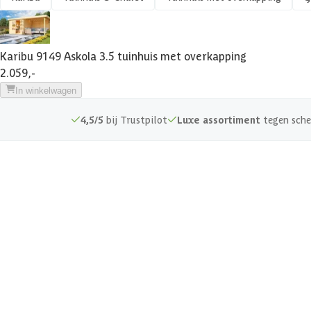
Veranda
EAN-code
Karibu 9149 Askola 3.5 tuinhuis met overkapping
Afmetingen deur
2.059,-
In winkelwagen
Glassoort
4,5/5
bij Trustpilot
Luxe assortiment
tegen sche
Soort dak
Breedte binnenmaat
Diepte binnenmaat
Hoogte binnenmaat
Dakoppervlakte