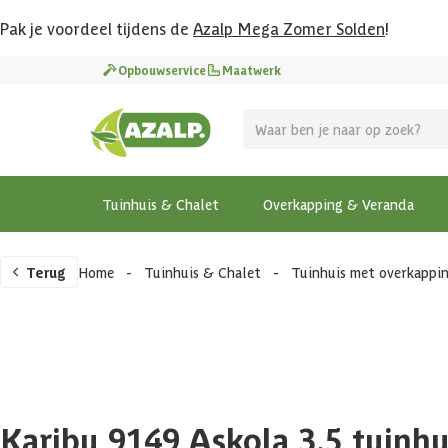
Pak je voordeel tijdens de
Azalp Mega Zomer Solden
!
Opbouwservice
Maatwerk
Tuinhuis & Chalet
Overkapping & Veranda
Terug
Home
-
Tuinhuis & Chalet
-
Tuinhuis met overkappi
Karibu 9149 Askola 3.5 tuinh