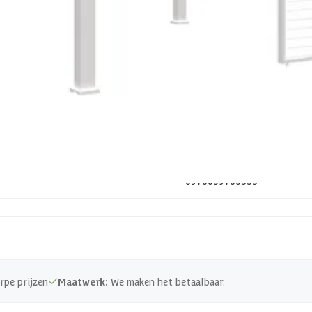
Out of stock
Wit
Aluminium
23-259-0036-0
6976059760353
Metaal
rpe prijzen
Maatwerk:
We maken het betaalbaar.