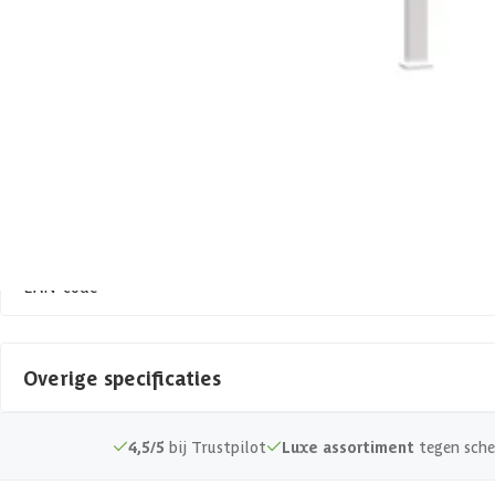
Levertijd
Kleur
Metaalsoort
Azalp artikelcode
EAN-code
Overige specificaties
Materiaal
4,5/5
bij Trustpilot
Luxe assortiment
tegen sche