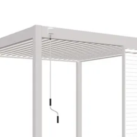
Porchenzo
113 cm
238 cm