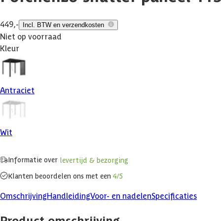
449,-
Incl. BTW en verzendkosten
Niet op voorraad
Kleur
Antraciet
Wit
Informatie over
levertijd & bezorging
Klanten beoordelen ons met een
4/5
Omschrijving
Handleiding
Voor- en nadelen
Specificaties
Product omschrijving