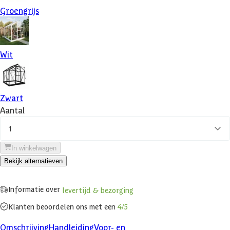
Groengrijs
Wit
Zwart
Aantal
1
In winkelwagen
Bekijk alternatieven
Informatie over
levertijd & bezorging
Klanten beoordelen ons met een
4/5
Omschrijving
Handleiding
Voor- en