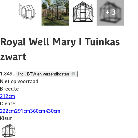
Royal Well Mary I Tuinkas
zwart
1.849,-
Incl. BTW en verzendkosten
Niet op voorraad
Breedte
212
cm
Diepte
222
cm
291
cm
360
cm
430
cm
Kleur