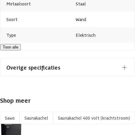
Metaalsoort
Staal
Soort
Wand
Type
Elektrisch
Toon alle
Azalp artikelcode
25-055-0041-0
EAN-code
4894224011722
Overige specificaties
Materiaal
Metaal
Shop meer
Kachel soort
Fins
Saunakachel
Door een erkend
Sawo
Saunakachel
Saunakachel 400 volt (krachtstroom)
installatie
installateur/elektricien