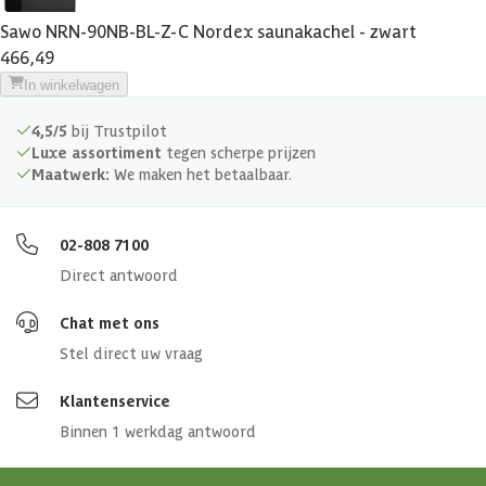
Gewicht
8 kg
Sawo NRN-90NB-BL-Z-C Nordex saunakachel - zwart
466,49
Voeding
400 volt
In winkelwagen
Vermogen (kw)
9 kw
4,5/5
bij Trustpilot
Luxe assortiment
tegen scherpe prijzen
Maatwerk:
We maken het betaalbaar.
Bediening
Op de kachel
Bevestiging
Wand
02-808 7100
Direct antwoord
Aansluitwaarde
3x16A
Chat met ons
Aanbevolen
Stel direct uw vraag
8-15 m³
saunainhoud
Klantenservice
Saunastenen
Binnen 1 werkdag antwoord
Aansluitkabel
5x 2.5 mm²