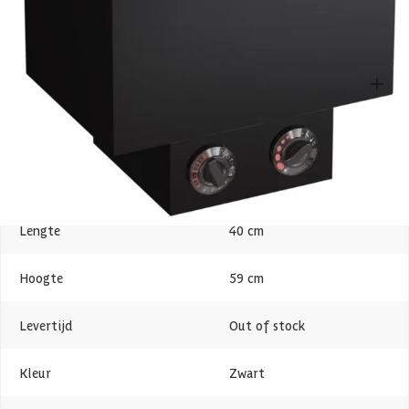
Specificaties
Belangrijke specificaties
Merk
Sawo
Breedte
30 cm
Lengte
40 cm
Hoogte
59 cm
Levertijd
Out of stock
Kleur
Zwart