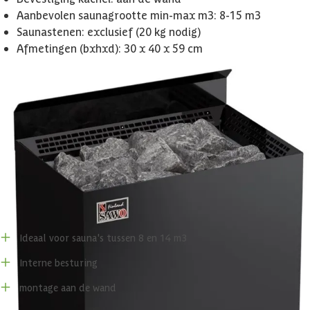
Aanbevolen saunagrootte min-max m3: 8-15 m3
Saunastenen: exclusief (20 kg nodig)
Afmetingen (bxhxd): 30 x 40 x 59 cm
Handleiding
Technische handleiding Sawo NRN-90NB-BL-Z-C Nordex
saunakachel - zwart
Voor- en nadelen
Ideaal voor sauna's tussen 8 en 14 m3
Interne besturing
montage aan de wand