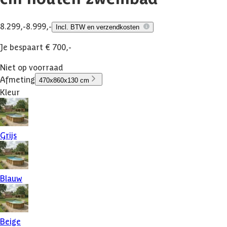
8.299,-
8.999,-
Incl. BTW en verzendkosten
Je bespaart € 700,-
Niet op voorraad
Afmeting
470x860x130 cm
Kleur
Grijs
Blauw
Beige