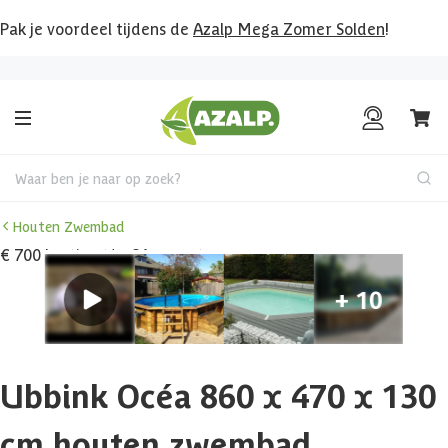
Pak je voordeel tijdens de
Azalp Mega Zomer Solden
!
Bekijk hier al onze deals!
Waar ben je naar op zoek?
Houten Zwembad
€ 700 korting t/m 31 augustus
Ubbink Océa 860 x 470 x 130
cm houten zwembad