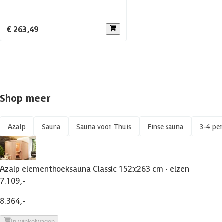
Voorruimte
€ 263,49
Aanbevolen vermogen saunakachel
Aantal personen
Constructietype
Shop meer
Azalp
Sauna
Sauna voor Thuis
Finse sauna
3-4 pe
Azalp elementhoeksauna Classic 152x263 cm - elzen
7.109,-
8.364,-
In winkelwagen