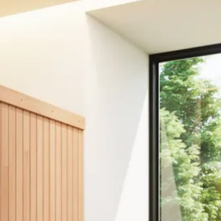
erd. Er zijn dan kachels met ‘interne besturing’. Deze kachels
ontrole unit aangestuurd. Er zijn dan ook verschillende soorten
eren in een sauna die langzaam of niet genoeg opwarmt.Omdat er veel
ren bij de sauna.