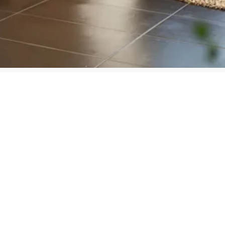
1 st
Massief (fins)
 dit product
Bekijk dit product
Elzenhout
Elzenhout
3 st
Geen
152 x 263 cm