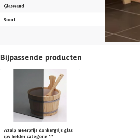
Glaswand
Aantal ruimtes
Soort
Elementsauna (
Glaswand
Houtsoort banken
Bijpassende producten
Afwerking binnenzijde
Rugleuning
Aantal banken
Glaswand
Afmetingen (bxl)
Azalp meerprijs donkergrijs glas
ipv helder categorie 1*