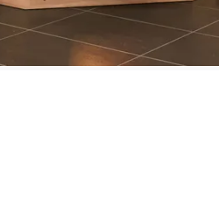
fins)
Massief (fins)
Bekijk