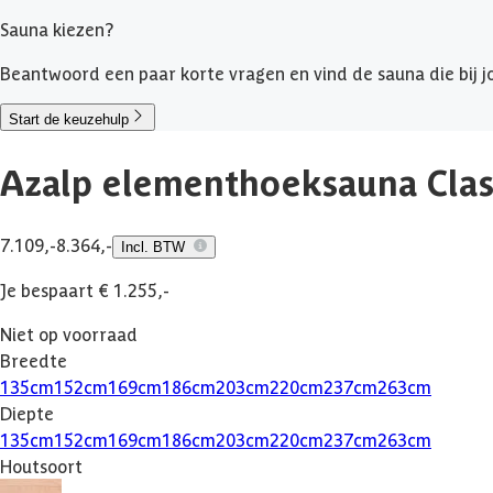
Sauna kiezen?
Beantwoord een paar korte vragen en vind de sauna die bij jo
Start de keuzehulp
Azalp elementhoeksauna Clas
7.109,-
8.364,-
Incl. BTW
Je bespaart € 1.255,-
Niet op voorraad
Breedte
135
cm
152
cm
169
cm
186
cm
203
cm
220
cm
237
cm
263
cm
Diepte
135
cm
152
cm
169
cm
186
cm
203
cm
220
cm
237
cm
263
cm
Houtsoort