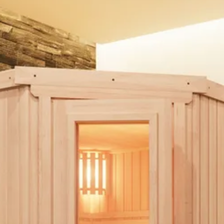
205 cm
Er zijn vrijstaande kachels en kachels die aan de wand worden gemonte
 Ook zijn er kachels met ‘externe besturing’, deze worden door een c
4 m2
et het juiste vermogen. Een kachel met te weinig vermogen zal result
e sauna een selectie gemaakt van de juiste saunakachels die wij advise
77 mm
Onbehandeld
Plat
Out of stock
Elzenhout
Blank