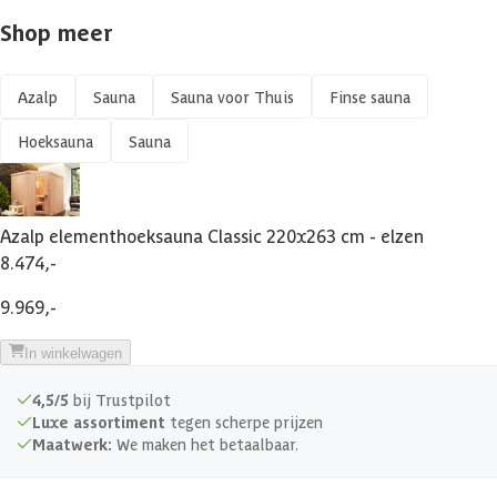
Shop meer
Azalp
Sauna
Sauna voor Thuis
Finse sauna
Hoeksauna
Sauna
Azalp elementhoeksauna Classic 220x263 cm - elzen
8.474,-
9.969,-
In winkelwagen
4,5/5
bij Trustpilot
Luxe assortiment
tegen scherpe prijzen
Maatwerk:
We maken het betaalbaar.