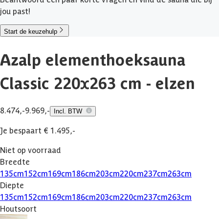
jou past!
Start de keuzehulp
Azalp elementhoeksauna
Classic 220x263 cm - elzen
8.474,-
9.969,-
Incl. BTW
Je bespaart € 1.495,-
Niet op voorraad
Breedte
135
cm
152
cm
169
cm
186
cm
203
cm
220
cm
237
cm
263
cm
Diepte
135
cm
152
cm
169
cm
186
cm
203
cm
220
cm
237
cm
263
cm
Houtsoort