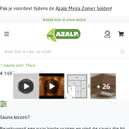
Pak je voordeel tijdens de
Azalp Mega Zomer Solden
!
Bekijk hier al onze deals!
Waar ben je naar op zoek?
Sauna voor Thuis
€ 1495 korting t/m 31 augustus
Sauna kiezen?
Beantwoord een paar korte vragen en vind de sauna die bij