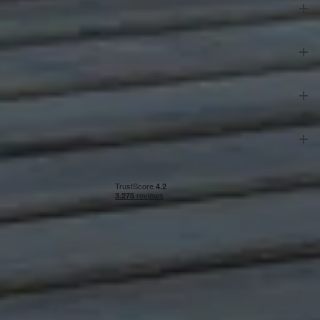
Azalp
Klantenservice
Veilig betalen
Onze partners
Algemene voorwaarden
|
Privacy & cookies
|
Herroepingsrecht
|
Impressie