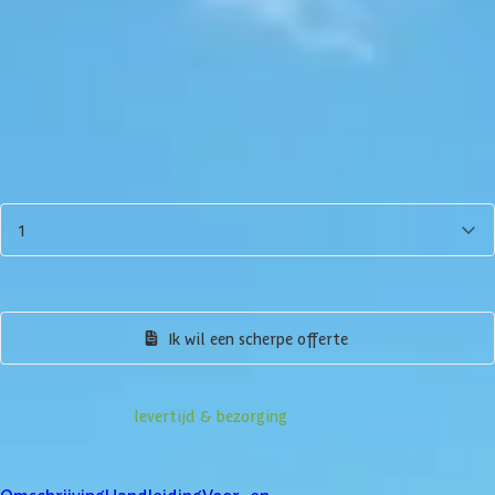
5.184,-
Incl. BTW en verzendkosten
Niet op voorraad
Breedte
500
cm
600
cm
800
cm
Diepte
300
cm
Aantal
1
In winkelwagen
Bekijk alternatieven
Ik wil een scherpe offerte
Informatie over
levertijd & bezorging
Klanten beoordelen ons met een
4/5
Omschrijving
Handleiding
Voor- en