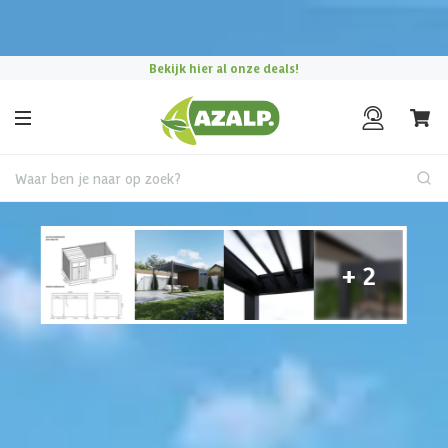
Pak je voordeel tijdens de
Azalp Mega Zomer Solden
!
Bekijk hier al onze deals!
Waar ben je naar op zoek?
Tuinhuis met overkapping
Porchenzo Paros met berging
- teak