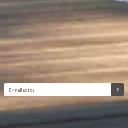
Chat met ons
Stel direct uw vraag
Klantenservice
Binnen 1 werkdag antwoord
Schrijf je in voor onze nieuwsbrief
Maak van je tuin een droomtuin! Ontvang exclusieve
aanbiedingen en blijf als eerste op de hoogte van ons
assortiment!
Bestelling