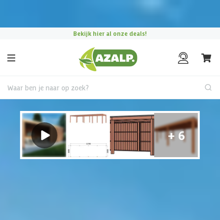
Pak je voordeel tijdens de
Azalp Mega Zomer Solden
!
Bekijk hier al onze deals!
Waar ben je naar op zoek?
Vrijstaande overkapping
Overkapping kiezen?
Gebruik onze keuzehulp om jouw perfecte terrasoverkapping
te vinden.