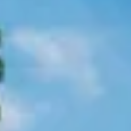
Start de keuzehulp
Trendhout buitenverblijf
Palermo
Vanaf
9.060,-
Incl. BTW en verzendkosten
Niet op voorraad
Breedte
310
cm
370
cm
430
cm
485
cm
490
cm
545
cm
550
cm
600
cm
610
cm
Diepte
255
cm
310
cm
370
cm
Maak een afspraak met een expert
Bekijk alternatieven
Ontwerp en bestel
Bel ons direct