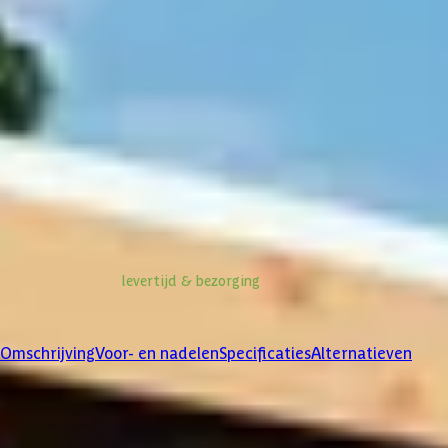
Ontwerp en bestel
Maak een afspraak met een expert
Stel een vraag
Informatie over
levertijd & bezorging
Klanten beoordelen ons met een
4/5
Omschrijving
Voor- en nadelen
Specificaties
Alternatieven
Product omschrijving