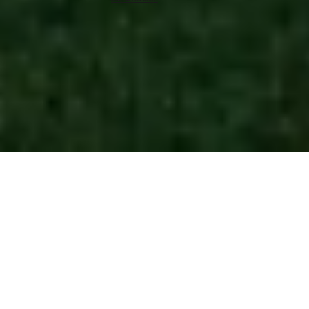
Algemene voorwaarden
|
Privacy & cookies
|
Herroepingsrecht
|
Impressie