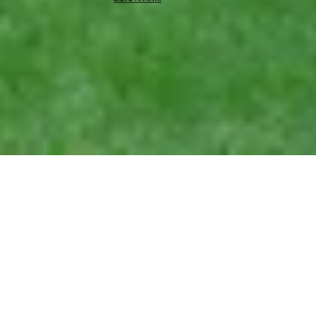
Algemene voorwaarden
|
Privacy & cookies
|
Herroepingsrecht
|
Impressie