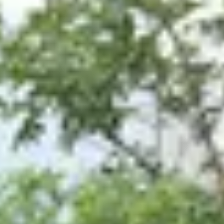
Start de keuzehulp
Trendhout buitenverblijf
Siena
Vanaf
4.975,-
Incl. BTW en verzendkosten
Niet op voorraad
Breedte
595
cm
640
cm
655
cm
705
cm
715
cm
770
cm
775
cm
820
cm
825
cm
Diepte
300
cm
350
cm
415
cm
Maak een afspraak met een expert
Bekijk alternatieven
Ontwerp en bestel
Bel ons direct