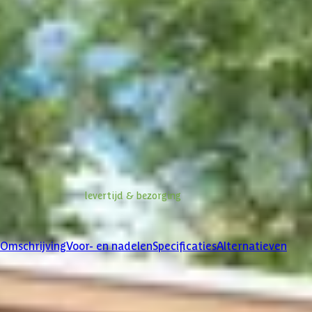
Ontwerp en bestel
Maak een afspraak met een expert
Stel een vraag
Informatie over
levertijd & bezorging
Klanten beoordelen ons met een
4/5
Omschrijving
Voor- en nadelen
Specificaties
Alternatieven
Product omschrijving