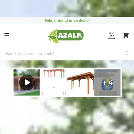
Pak je voordeel tijdens de
Azalp Mega Zomer Solden
!
Bekijk hier al onze deals!
Waar ben je naar op zoek?
Vrijstaande overkapping
Overkapping kiezen?
Gebruik onze keuzehulp om jouw perfecte terrasoverkapping
te vinden.